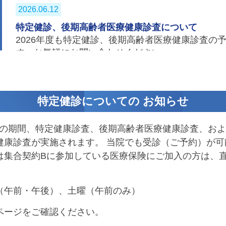
2026.06.12
特定健診、後期高齢者医療健康診査について
2026年度も特定健診、後期高齢者医療健康診査の
す。お気軽にお問い合わせください。
2023.07.10
発熱対応について
特定健診についての
お知らせ
当院では、受診歴の有無に関わらず
① 発熱をして
る方
の待機場所や診察室を別室に設けています。
30日の期間、特定健康診査、後期高齢者医療健康診査、お
患者様との接触を避けるため、電話予約をお願い
健康診査が実施されます。 当院でも受診（ご予約）が
ご相談をさせていただきますので、診療時間内にお
は集合契約Bに参加している医療保険にご加入の方は、
曜の午前は外来を行っておりません）。また、1日
た場合は受診をお断りする場合がございます。ご迷
理解の程よろしくお願い申し上げます。
（午前・午後）、土曜（午前のみ）
2019.01.09
ページをご確認ください。
ネット予約のご案内