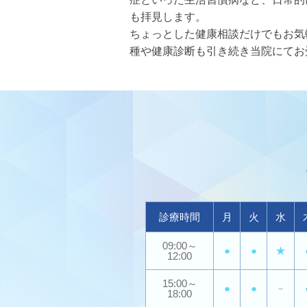
も拝見します。
ちょっとした健康相談だけでもお気
種や健康診断も引き続き当院にてお
診療時間
月
火
水
09:00～
●
●
★
12:00
15:00～
●
●
－
18:00