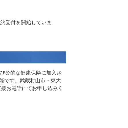
予約受付を開始していま
いる方 ② 風邪症状のあ
上記症状のある方は、他の
よび公的な健康保険に加入さ
しております。
来院時間の
可能です。武蔵村山市・東大
電話ください（水曜、金
直接お電話にてお申し込みく
の予約人数の上限に達し
惑をおかけしますが、ご