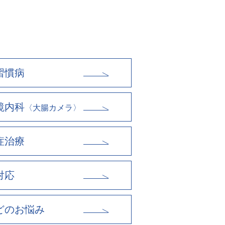
習慣病
鏡内科
〈大腸カメラ〉
症治療
対応
どのお悩み