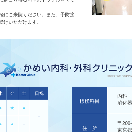
軽にご来院ください。また、予防接
受けいただけます。
木
金
土
日祝
内科
標榜科目
消化
●
★
●
－
〒208-
●
●
－
住 所
東京都